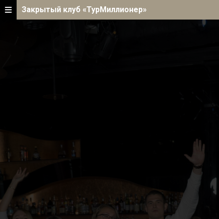
Закрытый клуб «ТурМиллионер»