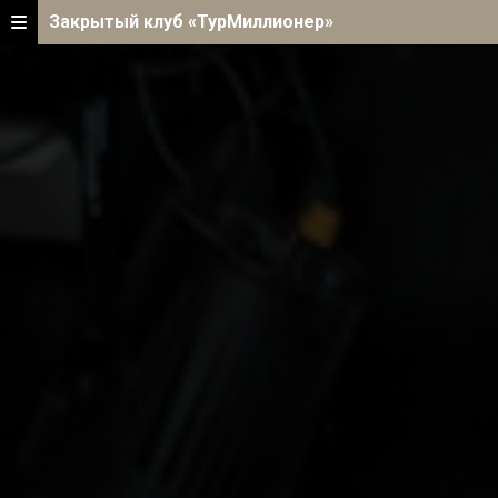
Закрытый клуб «ТурМиллионер»