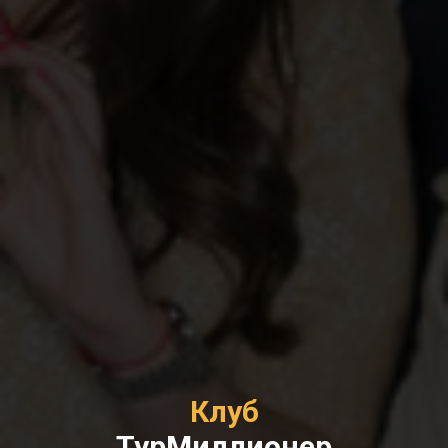
Клуб
ТурМиллионер